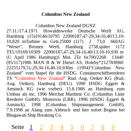
Columbus New Zealand
Columbus New Zealand DGNZ
27.11./17.4.1971 Howaldtswerke Deutsche Werft AG,
Hamburg (15)19146/10795 22000187,47-29,34-16,40/13,10-
10,820 mTurbine m. Getr.25000 (117) 2 73,0 660AG
“Weser”, Bremen Werft, Hamburg 2758,später 1172
TEU19169/10309 22000187,47-29,34-16,40/13,10-10,930 m
(U April 1986 Hamburg)1 Mot. 2Te 6x700/2268 13440
(95/117)1986 MAN B & W Diesel AS, Holeby*21278/8960
22255179,51-29,30-16,40-10,930m (1994)“Columbus New
Zealand” vom Stapel für die HSDG. Containerschiffsreederei
TS “
Columbus New Zealand
” Rud. Aug. Oetker KG (Rud.
Aug. Oetker), Hamburg (DEU). 1990 HSDG Eggert &
Amsinck KG (wie vorher). 15.8.1986 an Hamburg zum
Umbau als mc. 1996 Merchat Maritime Co. (Columbus Linie
Reederei GmbH), Monrovia (LBR). 1996 (HSDG Eggert &
Amsinck). 1998 (Columbus Shipmanagement GmbH).
7.9.1998 an Alang zum Abbruch und hier sofort Beginn bei
Bhagawati Ship Breaking Co.
Seite
1
2
3
4
5
6
7
8
9