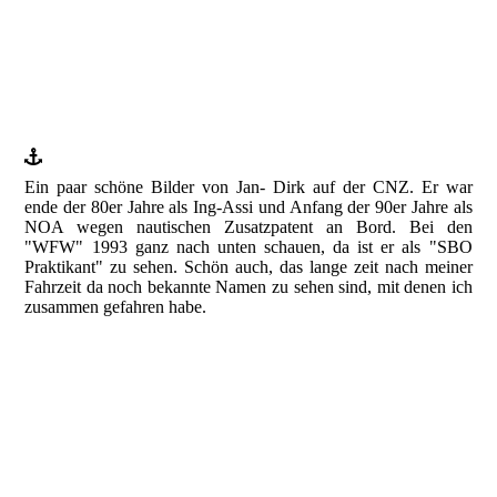
Krüger
Columbus New Zealand 1977 Rotorua Nationalpark © Michael
Krüger
Columbus New Zealand 1977 Rotorua Nationalpark © Michael
Krüger
Ein paar schöne Bilder von Jan- Dirk auf der CNZ. Er war
ende der 80er Jahre als Ing-Assi und Anfang der 90er Jahre als
NOA wegen nautischen Zusatzpatent an Bord. Bei den
"WFW" 1993 ganz nach unten schauen, da ist er als "SBO
Praktikant" zu sehen. Schön auch, das lange zeit nach meiner
Fahrzeit da noch bekannte Namen zu sehen sind, mit denen ich
zusammen gefahren habe.
"WFW" CNZ 1988 - 03
"WFW" CNZ 1993 - 09
Pitcairn Barkasse längsseits © J.D.Mahrt
Lotsenboot © J.D.Mahrt