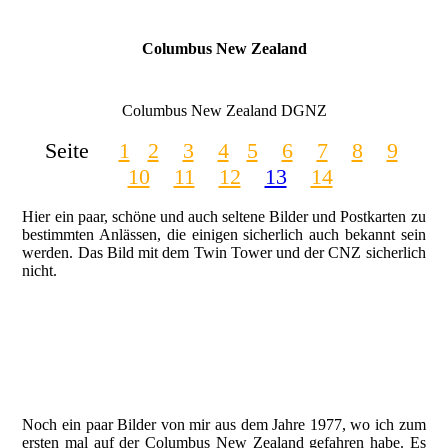
Columbus New Zealand
Columbus New Zealand DGNZ
Seite
1
2
3
4
5
6
7
8
9
10
11
12
13
14
Hier ein paar, schöne und auch seltene Bilder und Postkarten zu
bestimmten Anlässen, die einigen sicherlich auch bekannt sein
werden. Das Bild mit dem Twin Tower und der CNZ sicherlich
nicht.
Columbus New Zealand in New York, Twin Tower und CNZ
gibt es nicht mehr, Sammlung Michael Krüger
Postkarte Columbus New Zealand
Postkarte zum 100 Jährigen HSDG Jubiläum
Noch ein paar Bilder von mir aus dem Jahre 1977, wo ich zum
ersten mal auf der Columbus New Zealand gefahren habe. Es