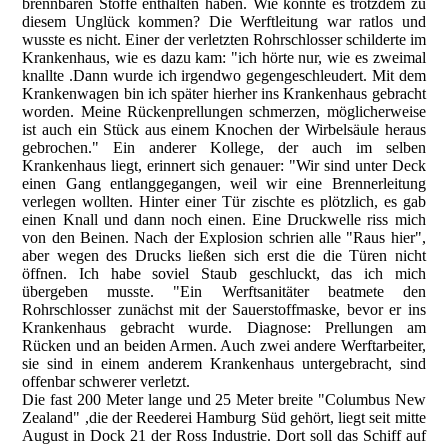
brennbaren Stoffe enthalten haben. Wie konnte es trotzdem zu
diesem Unglück kommen? Die Werftleitung war ratlos und
wusste es nicht. Einer der verletzten Rohrschlosser schilderte im
Krankenhaus, wie es dazu kam: "ich hörte nur, wie es zweimal
knallte .Dann wurde ich irgendwo gegengeschleudert. Mit dem
Krankenwagen bin ich später hierher ins Krankenhaus gebracht
worden. Meine Rückenprellungen schmerzen, möglicherweise
ist auch ein Stück aus einem Knochen der Wirbelsäule heraus
gebrochen." Ein anderer Kollege, der auch im selben
Krankenhaus liegt, erinnert sich genauer: "Wir sind unter Deck
einen Gang entlanggegangen, weil wir eine Brennerleitung
verlegen wollten. Hinter einer Tür zischte es plötzlich, es gab
einen Knall und dann noch einen. Eine Druckwelle riss mich
von den Beinen. Nach der Explosion schrien alle "Raus hier",
aber wegen des Drucks ließen sich erst die die Türen nicht
öffnen. Ich habe soviel Staub geschluckt, das ich mich
übergeben musste. "Ein Werftsanitäter beatmete den
Rohrschlosser zunächst mit der Sauerstoffmaske, bevor er ins
Krankenhaus gebracht wurde. Diagnose: Prellungen am
Rücken und an beiden Armen. Auch zwei andere Werftarbeiter,
sie sind in einem anderem Krankenhaus untergebracht, sind
offenbar schwerer verletzt.
Die fast 200 Meter lange und 25 Meter breite "Columbus New
Zealand" ,die der Reederei Hamburg Süd gehört, liegt seit mitte
August in Dock 21 der Ross Industrie. Dort soll das Schiff auf