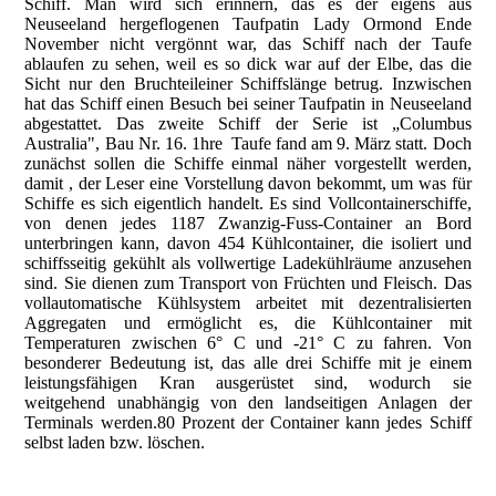
Schiff. Man wird sich erinnern, das es der eigens aus
Neuseeland hergeflogenen Taufpatin Lady Ormond Ende
November nicht vergönnt war, das Schiff nach der Taufe
ablaufen zu sehen, weil es so dick war auf der Elbe, das die
Sicht nur den Bruchteileiner Schiffslänge betrug. Inzwischen
hat das Schiff einen Besuch bei seiner Taufpatin in Neuseeland
abgestattet. Das zweite Schiff der Serie ist „Columbus
Australia", Bau Nr. 16. 1hre Taufe fand am 9. März statt. Doch
zunächst sollen die Schiffe einmal näher vorgestellt werden,
damit , der Leser eine Vorstellung davon bekommt, um was für
Schiffe es sich eigentlich handelt. Es sind Vollcontainerschiffe,
von denen jedes 1187 Zwanzig-Fuss-Container an Bord
unterbringen kann, davon 454 Kühlcontainer, die isoliert und
schiffsseitig gekühlt als vollwertige Ladekühlräume anzusehen
sind. Sie dienen zum Transport von Früchten und Fleisch. Das
vollautomatische Kühlsystem arbeitet mit dezentralisierten
Aggregaten und ermöglicht es, die Kühlcontainer mit
Temperaturen zwischen 6° C und -21° C zu fahren. Von
besonderer Bedeutung ist, das alle drei Schiffe mit je einem
leistungsfähigen Kran ausgerüstet sind, wodurch sie
weitgehend unabhängig von den landseitigen Anlagen der
Terminals werden.80 Prozent der Container kann jedes Schiff
selbst laden bzw. löschen.