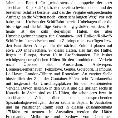
Jahre ein Bedarf für „mindestens die doppelte der jetzt
absehbaren Kapazität" (d. h. der bereits schwimmenden und der
bestellten Schiffe) bestehe, und das die Vergabe entsprechender
Aufträge an die Werften noch „einen sehr langen Weg" vor sich
habe, ist in Kreisen der Schifffahrt bereits Unbehagen über die
bisherige und die künftige Entwicklung geäußert worden. Bis
heute ist die Zahl derjenigen Häfen, die über
Umschlagseinrichtungen für Container- und Roll-on/Roll-off-
Schiffe im überseeischen und im Zubringerdienstverfügen bzw.
den Bau dieser Anlagen für die nächste Zukunft planen auf
etwa 200 angewachsen. 97 dieser Häfen, also fast die Hälfte,
liegen in Europa, davon 10 in Großbritannien. Die bisher
wichtigsten europäischen Häfen für den kombinierten Verkehr
nach Übersee sind Amsterdam, Antwerpen,
Bremen/Bremerhaven, Felixstove, Genua, Göteborg, Hamburg,
Le Havre, London-Tilbury und Rotterdam. An zweiter Stelle
hinsichtlich der Zahl der Container-Häfen steht Nordamerika
mit insgesamt 42 Umschlagsplätzen für den kombinierten
Verkehr. Davon liegen36 in den USA und die übrigen sechs in
Kanada. In Asien sind es 18 Häfen, die schon jetzt bzw. in
absehbarer Zeit über die entsprechenden
Spezialanlagenverfügen, davon sechs in Japan. In Australien
und im Pazifischen Raum sind in diesem Zusammenhang
17Häfen zu nennen. In Australien werden die Häfen
Freemantle, Melbourne und Sydney von Container-