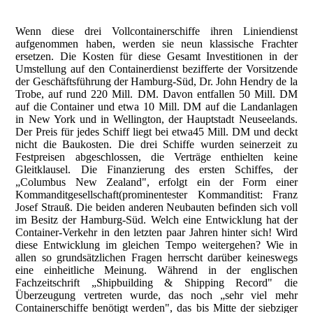
Werkszeitungen HDW - Sammlung Ralf Thorein.
Wenn diese drei Vollcontainerschiffe ihren Liniendienst
aufgenommen haben, werden sie neun klassische Frachter
ersetzen. Die Kosten für diese Gesamt Investitionen in der
Umstellung auf den Containerdienst bezifferte der Vorsitzende
der Geschäftsführung der Hamburg-Süd, Dr. John Hendry de la
Trobe, auf rund 220 Mill. DM. Davon entfallen 50 Mill. DM
auf die Container und etwa 10 Mill. DM auf die Landanlagen
in New York und in Wellington, der Hauptstadt Neuseelands.
Der Preis für jedes Schiff liegt bei etwa45 Mill. DM und deckt
nicht die Baukosten. Die drei Schiffe wurden seinerzeit zu
Festpreisen abgeschlossen, die Verträge enthielten keine
Gleitklausel. Die Finanzierung des ersten Schiffes, der
„Columbus New Zealand", erfolgt ein der Form einer
Kommanditgesellschaft(prominentester Kommanditist: Franz
Josef Strauß. Die beiden anderen Neubauten befinden sich voll
im Besitz der Hamburg-Süd. Welch eine Entwicklung hat der
Container-Verkehr in den letzten paar Jahren hinter sich! Wird
diese Entwicklung im gleichen Tempo weitergehen? Wie in
allen so grundsätzlichen Fragen herrscht darüber keineswegs
eine einheitliche Meinung. Während in der englischen
Fachzeitschrift „Shipbuilding & Shipping Record" die
Überzeugung vertreten wurde, das noch „sehr viel mehr
Containerschiffe benötigt werden", das bis Mitte der siebziger