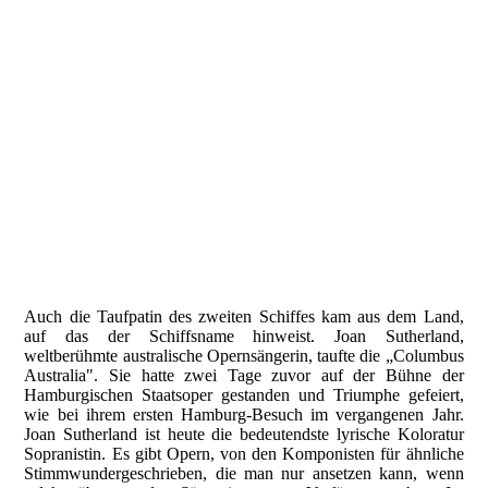
Werkszeitungen HDW - Sammlung Ralf Thorein.
Auch die Taufpatin des zweiten Schiffes kam aus dem Land,
auf das der Schiffsname hinweist. Joan Sutherland,
weltberühmte australische Opernsängerin, taufte die „Columbus
Australia". Sie hatte zwei Tage zuvor auf der Bühne der
Hamburgischen Staatsoper gestanden und Triumphe gefeiert,
wie bei ihrem ersten Hamburg-Besuch im vergangenen Jahr.
Joan Sutherland ist heute die bedeutendste lyrische Koloratur
Sopranistin. Es gibt Opern, von den Komponisten für ähnliche
Stimmwundergeschrieben, die man nur ansetzen kann, wenn